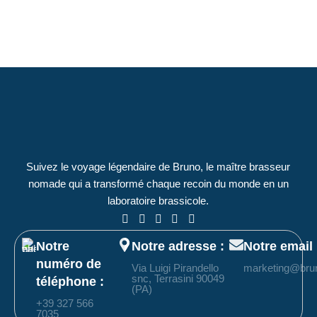
Suivez le voyage légendaire de Bruno, le maître brasseur
nomade qui a transformé chaque recoin du monde en un
laboratoire brassicole.
Notre
Notre adresse :
Notre email 
numéro de
Via Luigi Pirandello
marketing@bruno
snc, Terrasini 90049
téléphone :
(PA)
+39
327 566
7035