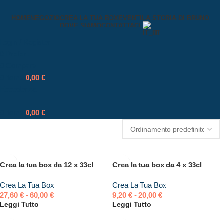
HOME
NEGOZIO
CREA LA TUA BOX
EVENTI
LA STORIA DI BRUNO
DOVE SIAMO
CONTATTACI
IT
Login / Register
0
Preferiti
0
Compare
0
items
0,00
€
Eccedenza
0
items
0,00
€
Crea la tua box da 12 x 33cl
Crea la tua box da 4 x 33cl
Crea La Tua Box
Crea La Tua Box
27,60
€
-
60,00
€
9,20
€
-
20,00
€
Leggi Tutto
Leggi Tutto