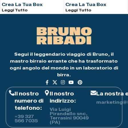
Crea La Tua Box
Crea La Tua Box
Leggi Tutto
Leggi Tutto
Segui il leggendario viaggio di Bruno, il
mastro birraio errante che ha trasformato
ogni angolo del mondo in un laboratorio di
birra.
Il nostro
Il nostro
La nostra 
numero di
indirizzo:
marketing@b
telefono:
Via Luigi
Pirandello snc,
+39
327
Terrasini 90049
566 7035
(PA)